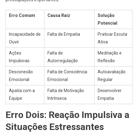
Erro Comum
Causa Raiz
Solução
Potencial
Incapacidade de
Falta de Empatia
Praticar Escuta
Ouvir
Ativa
Ações
Falta de
Meditação e
Impulsivas
Autorregulação
Reflexão
Desconexão
Falta de Consciência
Autoavaliação
Emocional
Emocional
Regular
Apatia com a
Falta de Motivação
Desenvolver
Equipe
Intrínseca
Empatia
Erro Dois: Reação Impulsiva a
Situações Estressantes