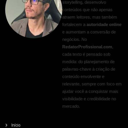
storytelling, desenvolvo
conteúdos que não apenas
atraem leitores, mas também
fortalecem a
autoridade online
e aumentam a conversão de
negócios. No
RedatorProfissional.com
,
cada texto é pensado sob
medida: do planejamento de
palavras-chave à criação de
conteúdo envolvente e
relevante, sempre com foco em
ajudar você a conquistar mais
visibilidade e credibilidade no
mercado.
Início