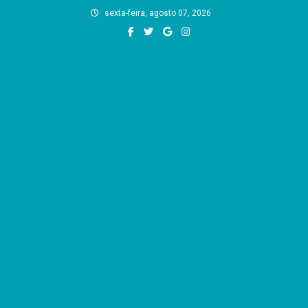
Skip
sexta-feira, agosto 07, 2026
to
content