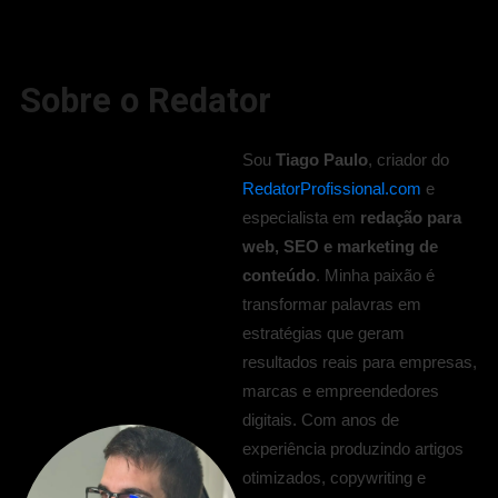
Sobre o Redator
Sou
Tiago Paulo
, criador do
RedatorProfissional.com
e
especialista em
redação para
web, SEO e marketing de
conteúdo
. Minha paixão é
transformar palavras em
estratégias que geram
resultados reais para empresas,
marcas e empreendedores
digitais. Com anos de
experiência produzindo artigos
otimizados, copywriting e