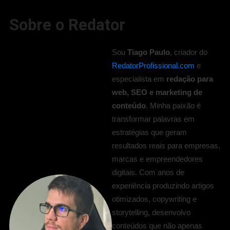
Sobre o Redator
Sou
Tiago Paulo
, criador do
RedatorProfissional.com
e
especialista em
redação para
web, SEO e marketing de
conteúdo
. Minha paixão é
transformar palavras em
estratégias que geram
resultados reais para empresas,
marcas e empreendedores
digitais. Com anos de
experiência produzindo artigos
otimizados, copywriting e
storytelling, desenvolvo
conteúdos que não apenas