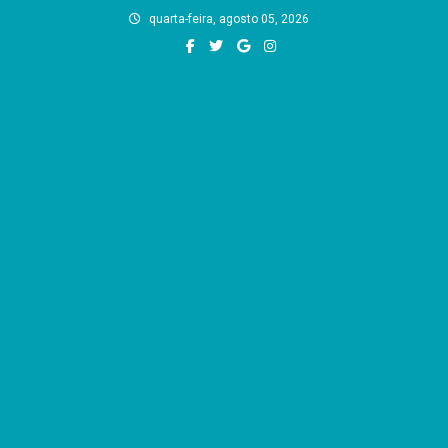
Skip
quarta-feira, agosto 05, 2026
to
content