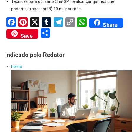
Técnicas para utilizar o ChatGPT e alcançar ganhos que
podem ultrapassar R$ 10 mil por mês.
Facebook
Pinterest
X
Tumblr
Telegram
Copy
WhatsApp
Share
Link
Share
Save
Indicado pelo Redator
home