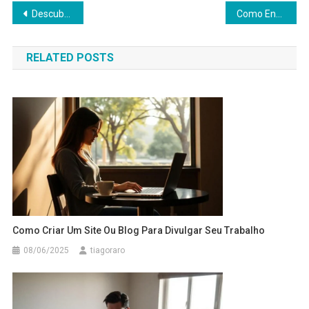
Navegação
Descubra o que faz um redator digital!
Como Encontrar o Redator de Conteúdo SEO e Impulsionar Seu Tráfego
de
RELATED POSTS
Post
Como Criar Um Site Ou Blog Para Divulgar Seu Trabalho
08/06/2025
tiagoraro