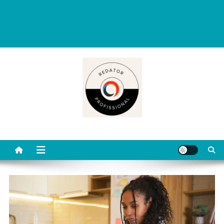
Redator Profissional é um blog criado para ajudar quem deseja viver
de escrita. Aqui você encontra dicas práticas, orientações
completas e conteúdos úteis para começar, evoluir e se destacar
como redator freelancer no mercado digital.