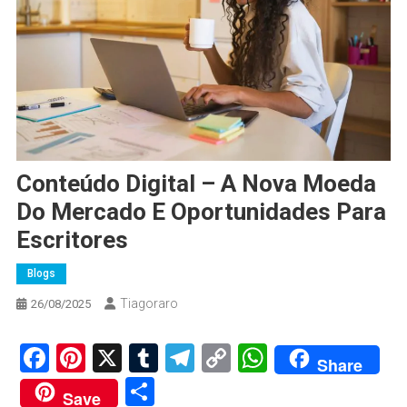
Conteúdo Digital – A Nova Moeda
Do Mercado E Oportunidades Para
Escritores
Blogs
Tiagoraro
26/08/2025
Facebook
Pinterest
X
Tumblr
Telegram
Copy
WhatsApp
Share
Link
Share
Save