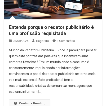
Entenda porque o redator publicitário é
uma profissão requisitada
Em
04/08/2025
Tiagoraro
1 Comentário
Entenda
Mundo do Redator Publicitário – Você já parou para pensar
Porque
quem está por trás das palavras que incentivam suas
O
compras favoritas? Em um mundo onde o consumo é
Redator
constantemente impulsionado por informações
Publicitário
É
convincentes, o papel do redator publicitário se torna cada
Uma
vez mais essencial. Este profissional tem a
Profissão
responsabilidade criativa de comunicar mensagens que
Requisitada
cativam, informam […]
Continue Reading