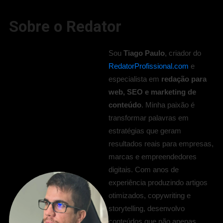
Sobre o Redator
Sou
Tiago Paulo
, criador do
RedatorProfissional.com
e
especialista em
redação para
web, SEO e marketing de
conteúdo
. Minha paixão é
transformar palavras em
estratégias que geram
resultados reais para empresas,
marcas e empreendedores
digitais. Com anos de
experiência produzindo artigos
otimizados, copywriting e
storytelling, desenvolvo
conteúdos que não apenas