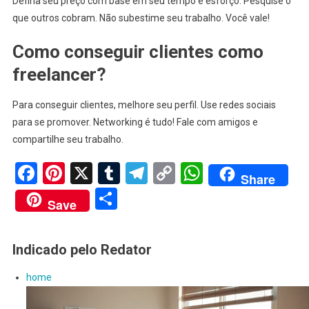
Defina seu preço com base em seu tempo e esforço. Pesquise o
que outros cobram. Não subestime seu trabalho. Você vale!
Como conseguir clientes como
freelancer?
Para conseguir clientes, melhore seu perfil. Use redes sociais
para se promover. Networking é tudo! Fale com amigos e
compartilhe seu trabalho.
Facebook
Pinterest
X
Tumblr
Telegram
Copy
WhatsApp
Share
Link
Share
Save
Indicado pelo Redator
home