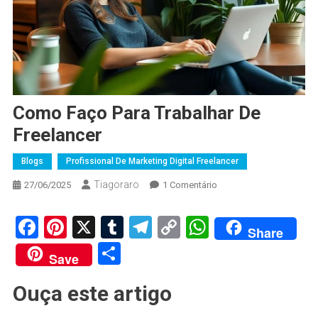
Como Faço Para Trabalhar De
Freelancer
Blogs
Profissional De Marketing Digital Freelancer
Tiagoraro
Em
27/06/2025
1 Comentário
Como
Faço
Facebook
Pinterest
X
Tumblr
Telegram
Copy
WhatsApp
Share
Para
Link
Share
Trabalhar
Save
De
Freelancer
Ouça este artigo