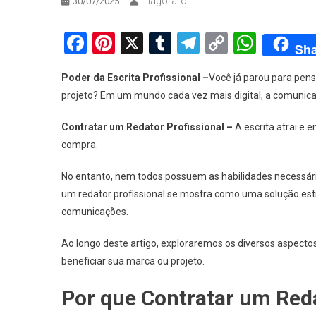
Tiagoraro
30/07/2025
Facebook
Pinterest
X
Tumblr
Telegram
Copy
What
Sha
Link
Poder da Escrita Profissional –
Você já parou para pens
projeto? Em um mundo cada vez mais digital, a comunica
Contratar um Redator Profissional –
A escrita atrai e 
compra.
No entanto, nem todos possuem as habilidades necessári
um redator profissional se mostra como uma solução estra
comunicações.
Ao longo deste artigo, exploraremos os diversos aspect
beneficiar sua marca ou projeto.
Por que Contratar um Reda