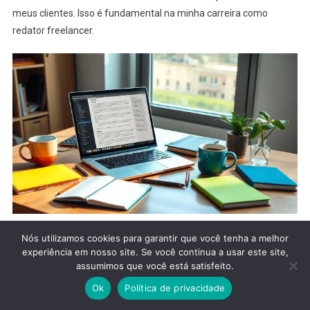
meus clientes. Isso é fundamental na minha carreira como
redator freelancer.
Ferramentas que Facilitam a
Nós utilizamos cookies para garantir que você tenha a melhor
experiência em nosso site. Se você continua a usar este site,
Vida do Redator Freelancer
assumimos que você está satisfeito.
Ok
Política de privacidade
Como Integrar Diferentes