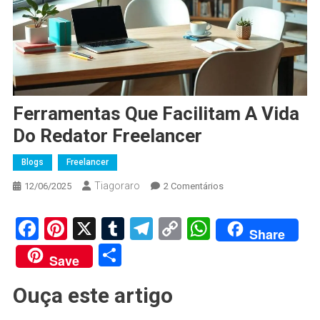
Ferramentas Que Facilitam A Vida
Do Redator Freelancer
Blogs
Freelancer
Tiagoraro
Em
12/06/2025
2 Comentários
Ferramentas
Que
Facebook
Pinterest
X
Tumblr
Telegram
Copy
WhatsApp
Share
Facilitam
Link
Share
A
Save
Vida
Do
Ouça este artigo
Redator
Freelancer