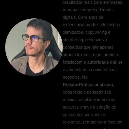
resultados reais para empresas,
marcas e empreendedores
digitais. Com anos de
experiência produzindo artigos
otimizados, copywriting e
storytelling, desenvolvo
conteúdos que não apenas
atraem leitores, mas também
fortalecem a
autoridade online
e aumentam a conversão de
negócios. No
RedatorProfissional.com
,
cada texto é pensado sob
medida: do planejamento de
palavras-chave à criação de
conteúdo envolvente e
relevante, sempre com foco em