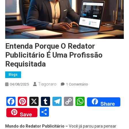
Entenda Porque O Redator
Publicitário É Uma Profissão
Requisitada
Blogs
Tiagoraro
Em
04/08/2025
1 Comentário
Entenda
Porque
Facebook
Pinterest
X
Tumblr
Telegram
Copy
WhatsApp
Share
O
Link
Share
Redator
Save
Publicitário
É
Mundo do Redator Publicitário –
Você já parou para pensar