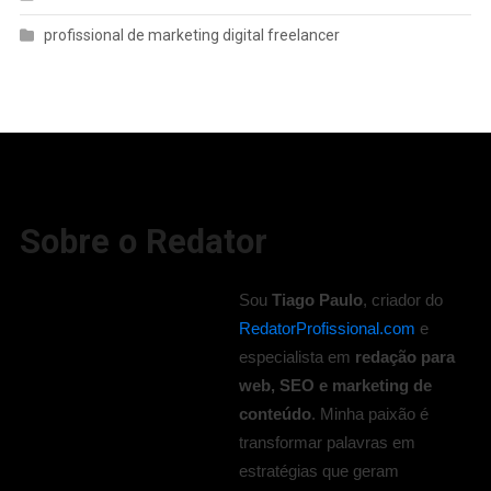
profissional de marketing digital freelancer
Sobre o Redator
Sou
Tiago Paulo
, criador do
RedatorProfissional.com
e
especialista em
redação para
web, SEO e marketing de
conteúdo
. Minha paixão é
transformar palavras em
estratégias que geram