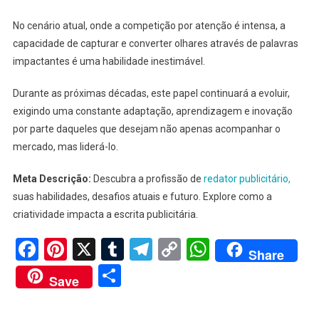
No cenário atual, onde a competição por atenção é intensa, a
capacidade de capturar e converter olhares através de palavras
impactantes é uma habilidade inestimável.
Durante as próximas décadas, este papel continuará a evoluir,
exigindo uma constante adaptação, aprendizagem e inovação
por parte daqueles que desejam não apenas acompanhar o
mercado, mas liderá-lo.
Meta Descrição:
Descubra a profissão de
redator publicitário,
suas habilidades, desafios atuais e futuro. Explore como a
criatividade impacta a escrita publicitária.
Facebook
Pinterest
X
Tumblr
Telegram
Copy
WhatsApp
Share
Link
Share
Save