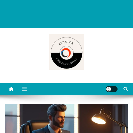
Redator Profissional é um blog criado para ajudar quem deseja viver
de escrita. Aqui você encontra dicas práticas, orientações
completas e conteúdos úteis para começar, evoluir e se destacar
como redator freelancer no mercado digital.