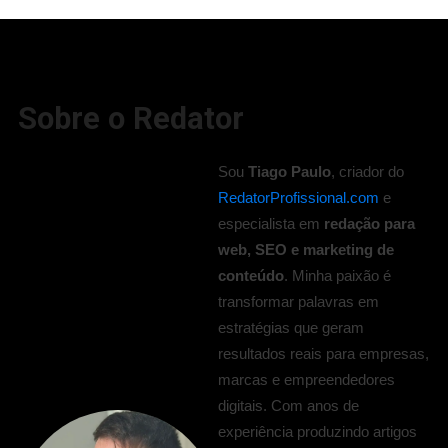
Sobre o Redator
Sou
Tiago Paulo
, criador do
RedatorProfissional.com
e
especialista em
redação para
web, SEO e marketing de
conteúdo
. Minha paixão é
transformar palavras em
estratégias que geram
resultados reais para empresas,
marcas e empreendedores
digitais. Com anos de
experiência produzindo artigos