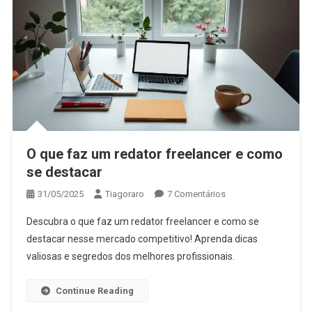
O que faz um redator freelancer e como
se destacar
Em
31/05/2025
Tiagoraro
7 Comentários
O
Descubra o que faz um redator freelancer e como se
Que
destacar nesse mercado competitivo! Aprenda dicas
Faz
valiosas e segredos dos melhores profissionais.
Um
Redator
Freelancer
Continue Reading
E