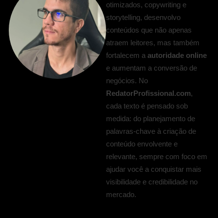
otimizados, copywriting e
storytelling, desenvolvo
conteúdos que não apenas
atraem leitores, mas também
fortalecem a
autoridade online
e aumentam a conversão de
negócios. No
RedatorProfissional.com
,
cada texto é pensado sob
medida: do planejamento de
palavras-chave à criação de
conteúdo envolvente e
relevante, sempre com foco em
ajudar você a conquistar mais
visibilidade e credibilidade no
mercado.