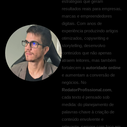
estratégias que geram
resultados reais para empresas,
marcas e empreendedores
digitais. Com anos de
experiência produzindo artigos
otimizados, copywriting e
storytelling, desenvolvo
conteúdos que não apenas
atraem leitores, mas também
fortalecem a
autoridade online
e aumentam a conversão de
negócios. No
RedatorProfissional.com
,
cada texto é pensado sob
medida: do planejamento de
palavras-chave à criação de
conteúdo envolvente e
relevante, sempre com foco em