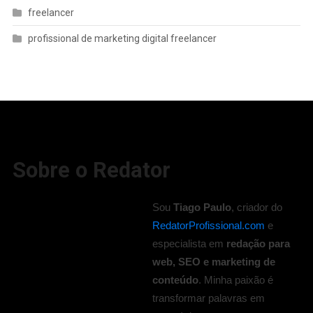
freelancer
profissional de marketing digital freelancer
Sobre o Redator
Sou
Tiago Paulo
, criador do
RedatorProfissional.com
e
especialista em
redação para
web, SEO e marketing de
conteúdo
. Minha paixão é
transformar palavras em