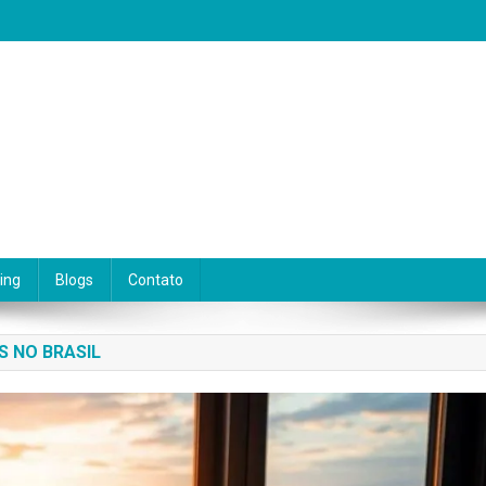
eseja viver de escrita. Aqui você encontra dicas práticas, orientações 
ing
Blogs
Contato
S NO BRASIL