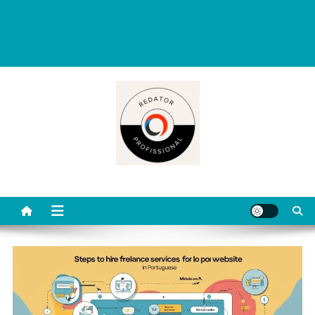
Redator Profissional é um blog criado para ajudar quem deseja viver
de escrita. Aqui você encontra dicas práticas, orientações
completas e conteúdos úteis para começar, evoluir e se destacar
como redator freelancer no mercado digital.