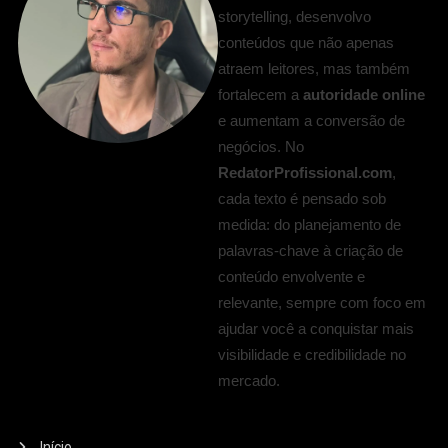
storytelling, desenvolvo
conteúdos que não apenas
atraem leitores, mas também
fortalecem a
autoridade online
e aumentam a conversão de
negócios. No
RedatorProfissional.com
,
cada texto é pensado sob
medida: do planejamento de
palavras-chave à criação de
conteúdo envolvente e
relevante, sempre com foco em
ajudar você a conquistar mais
visibilidade e credibilidade no
mercado.
Início