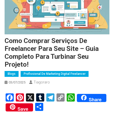
Como Comprar Serviços De
Freelancer Para Seu Site – Guia
Completo Para Turbinar Seu
Projeto!
Blogs
Profissional De Marketing Digital Freelancer
Tiagoraro
03/07/2025
Facebook
Pinterest
X
Tumblr
Telegram
Copy
WhatsApp
Share
Link
Share
Save