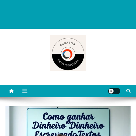
Redator Profissional é um blog criado para ajudar quem deseja viver
de escrita. Aqui você encontra dicas práticas, orientações
completas e conteúdos úteis para começar, evoluir e se destacar
como redator freelancer no mercado digital.