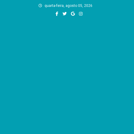
Skip
quarta-feira, agosto 05, 2026
to
content