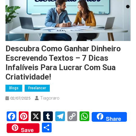
Descubra Como Ganhar Dinheiro
Escrevendo Textos – 7 Dicas
Infalíveis Para Lucrar Com Sua
Criatividade!
Blogs
Freelancer
Tiagoraro
02/07/2025
Facebook
Pinterest
X
Tumblr
Telegram
Copy
WhatsApp
Share
Link
Share
Save