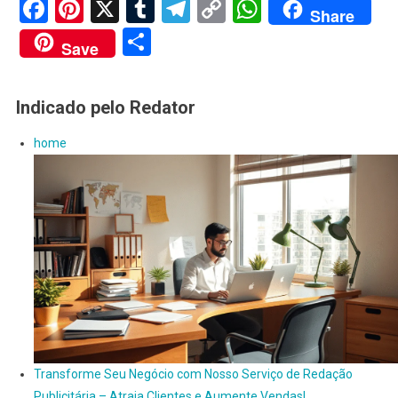
Facebook
Pinterest
X
Tumblr
Telegram
Copy
WhatsApp
Share
Link
Share
Save
Indicado pelo Redator
home
Transforme Seu Negócio com Nosso Serviço de Redação
Publicitária – Atraia Clientes e Aumente Vendas!