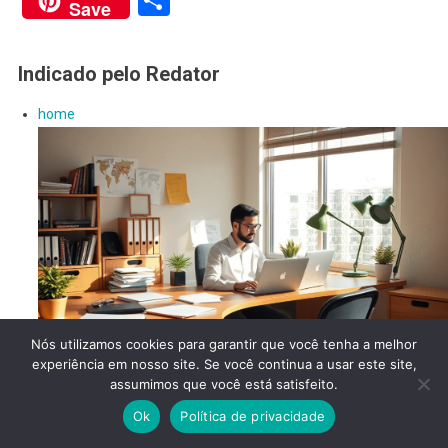
Share
Save
Indicado pelo Redator
home
Nós utilizamos cookies para garantir que você tenha a melhor
experiência em nosso site. Se você continua a usar este site,
Transforme Seu Negócio com Nosso Serviço de Redação
assumimos que você está satisfeito.
Publicitária – Atraia Clientes e Aumente Vendas!
Ok
Política de privacidade