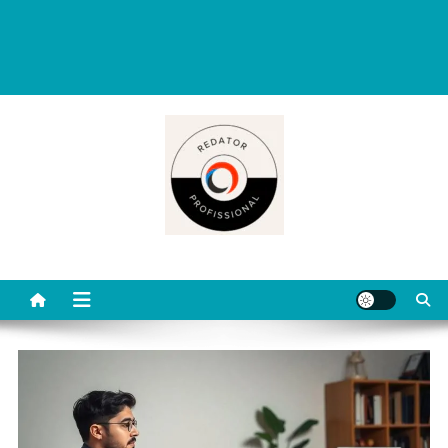
Redator Profissional é um blog criado para ajudar quem deseja viver
de escrita. Aqui você encontra dicas práticas, orientações
completas e conteúdos úteis para começar, evoluir e se destacar
como redator freelancer no mercado digital.