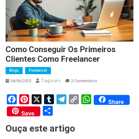
Como Conseguir Os Primeiros
Clientes Como Freelancer
Blogs
Freelancer
Tiagoraro
Em
04/06/2025
2 Comentários
Como
Conseguir
Facebook
Pinterest
X
Tumblr
Telegram
Copy
WhatsApp
Share
Os
Link
Share
Primeiros
Save
Clientes
Como
Ouça este artigo
Freelancer