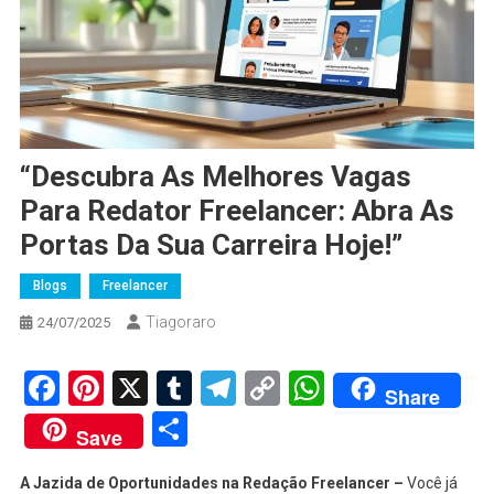
“Descubra As Melhores Vagas
Para Redator Freelancer: Abra As
Portas Da Sua Carreira Hoje!”
Blogs
Freelancer
Tiagoraro
24/07/2025
Facebook
Pinterest
X
Tumblr
Telegram
Copy
WhatsApp
Share
Link
Share
Save
A Jazida de Oportunidades na Redação Freelancer –
Você já