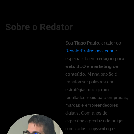
Sobre o Redator
Sou
Tiago Paulo
, criador do
RedatorProfissional.com
e
especialista em
redação para
web, SEO e marketing de
conteúdo
. Minha paixão é
transformar palavras em
estratégias que geram
resultados reais para empresas,
marcas e empreendedores
digitais. Com anos de
experiência produzindo artigos
otimizados, copywriting e