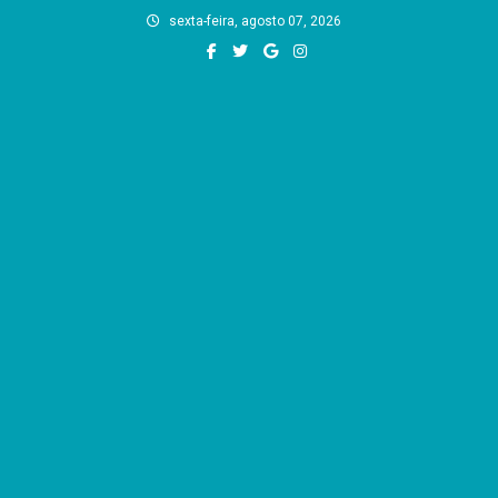
Skip
sexta-feira, agosto 07, 2026
to
content