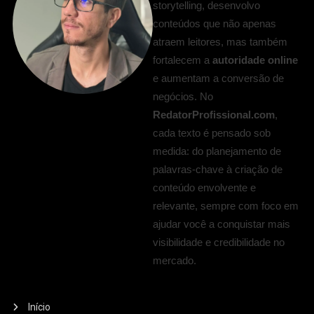
storytelling, desenvolvo
conteúdos que não apenas
atraem leitores, mas também
fortalecem a
autoridade online
e aumentam a conversão de
negócios. No
RedatorProfissional.com
,
cada texto é pensado sob
medida: do planejamento de
palavras-chave à criação de
conteúdo envolvente e
relevante, sempre com foco em
ajudar você a conquistar mais
visibilidade e credibilidade no
mercado.
Início