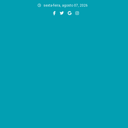
Skip
sexta-feira, agosto 07, 2026
to
content