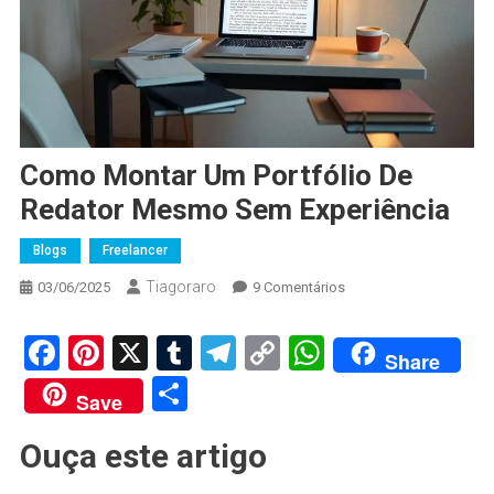
Como Montar Um Portfólio De
Redator Mesmo Sem Experiência
Blogs
Freelancer
Tiagoraro
Em
03/06/2025
9 Comentários
Como
Montar
Facebook
Pinterest
X
Tumblr
Telegram
Copy
WhatsApp
Share
Um
Link
Share
Portfólio
Save
De
Redator
Ouça este artigo
Mesmo
Sem