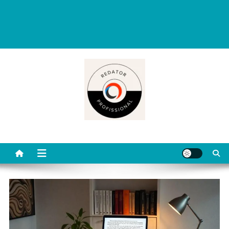
Redator Profissional é um blog criado para ajudar quem deseja viver
de escrita. Aqui você encontra dicas práticas, orientações
completas e conteúdos úteis para começar, evoluir e se destacar
como redator freelancer no mercado digital.