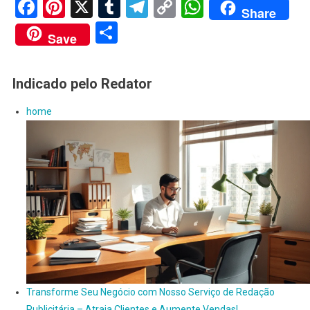
Facebook
Pinterest
X
Tumblr
Telegram
Copy
WhatsApp
Share
Link
Share
Save
Indicado pelo Redator
home
Transforme Seu Negócio com Nosso Serviço de Redação
Publicitária – Atraia Clientes e Aumente Vendas!