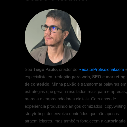
Sou
Tiago Paulo
, criador do
RedatorProfissional.com
especialista em
redação para web, SEO e marketing
de conteúdo
. Minha paixão é transformar palavras em
estratégias que geram resultados reais para empresas
marcas e empreendedores digitais. Com anos de
experiência produzindo artigos otimizados, copywriting
storytelling, desenvolvo conteúdos que não apenas
atraem leitores, mas também fortalecem a
autoridade