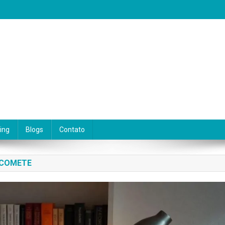
eseja viver de escrita. Aqui você encontra dicas práticas, orientações 
ing
Blogs
Contato
 COMETE