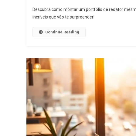
Como
Descubra como montar um portfólio de redator mesm
Montar
incríveis que vão te surpreender!
Um
Portfólio
Continue Reading
De
Redator
Mesmo
Sem
Experiênc