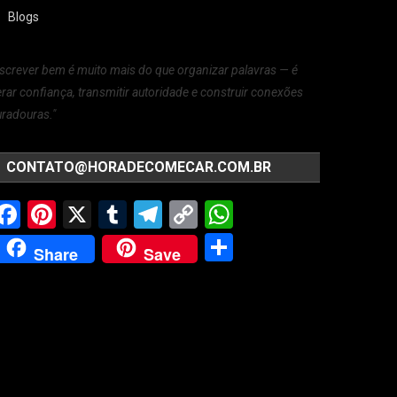
Blogs
screver bem é muito mais do que organizar palavras — é
rar confiança, transmitir autoridade e construir conexões
radouras."
CONTATO@HORADECOMECAR.COM.BR
Facebook
Pinterest
X
Tumblr
Telegram
Copy
WhatsApp
Link
Share
Share
Save