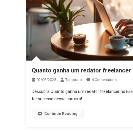
Quanto ganha um redator freelancer 
Em
02/06/2025
Tiagoraro
4 Comentários
Quanto
Descubra Quanto ganha um redator freelancer no Brasi
Ganha
ter sucesso nessa carreira!
Um
Redator
Continue Reading
Freelance
No
Brasil?