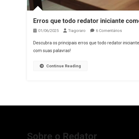
Erros que todo redator iniciante com
Em
01/06/2025
Tiagoraro
6 Comentários
Erros
Descubra os principais erros que todo redator iniciant
Que
com suas palavras!
Todo
Redator
Continue Reading
Iniciante
Comete
E
Como
Evitar
Sobre o Redator