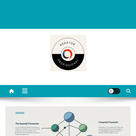
Redator Profissional é um blog criado para ajudar quem deseja viver
de escrita. Aqui você encontra dicas práticas, orientações
completas e conteúdos úteis para começar, evoluir e se destacar
como redator freelancer no mercado digital.