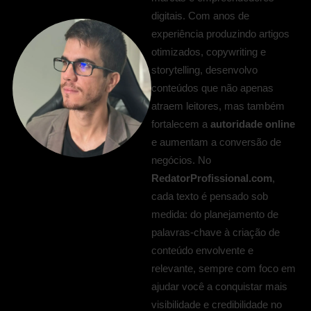
digitais. Com anos de
experiência produzindo artigos
otimizados, copywriting e
storytelling, desenvolvo
conteúdos que não apenas
atraem leitores, mas também
fortalecem a
autoridade online
e aumentam a conversão de
negócios. No
RedatorProfissional.com
,
cada texto é pensado sob
medida: do planejamento de
palavras-chave à criação de
conteúdo envolvente e
relevante, sempre com foco em
ajudar você a conquistar mais
visibilidade e credibilidade no