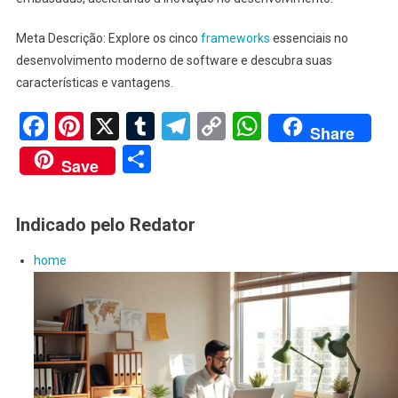
Meta Descrição: Explore os cinco
frameworks
essenciais no
desenvolvimento moderno de software e descubra suas
características e vantagens.
Facebook
Pinterest
X
Tumblr
Telegram
Copy
WhatsApp
Share
Link
Share
Save
Indicado pelo Redator
home