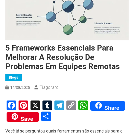
5 Frameworks Essenciais Para
Melhorar A Resolução De
Problemas Em Equipes Remotas
Blogs
Tiagoraro
14/08/2025
Facebook
Pinterest
X
Tumblr
Telegram
Copy
WhatsApp
Share
Link
Share
Save
Você já se perguntou quais ferramentas são essenciais para o