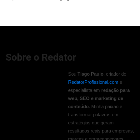
Sobre o Redator
Sou
Tiago Paulo
, criador do
RedatorProfissional.com
e
especialista em
redação para
web, SEO e marketing de
conteúdo
. Minha paixão é
transformar palavras em
estratégias que geram
resultados reais para empresas,
marcas e empreendedores