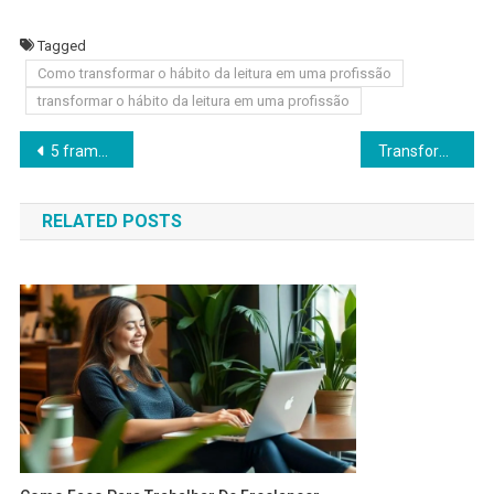
Tagged
Como transformar o hábito da leitura em uma profissão
transformar o hábito da leitura em uma profissão
Navegação
5 frameworks essenciais para melhorar a resolução de problemas em equipes remotas
Transforme Seu Conteúdo – Contrate um Redator para Criação de Artigos que Impactam e Convertem!
de
RELATED POSTS
Post