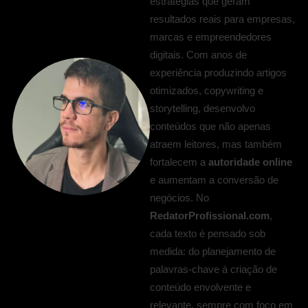
estratégias que geram
resultados reais para empresas,
marcas e empreendedores
digitais. Com anos de
experiência produzindo artigos
otimizados, copywriting e
storytelling, desenvolvo
conteúdos que não apenas
atraem leitores, mas também
fortalecem a
autoridade online
e aumentam a conversão de
negócios. No
RedatorProfissional.com
,
cada texto é pensado sob
medida: do planejamento de
palavras-chave à criação de
conteúdo envolvente e
relevante, sempre com foco em