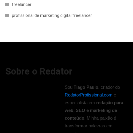
freelancer
profissional de marketing digital freelancer
Sobre o Redator
Sou
Tiago Paulo
, criador do
RedatorProfissional.com
e
especialista em
redação para
web, SEO e marketing de
conteúdo
. Minha paixão é
transformar palavras em