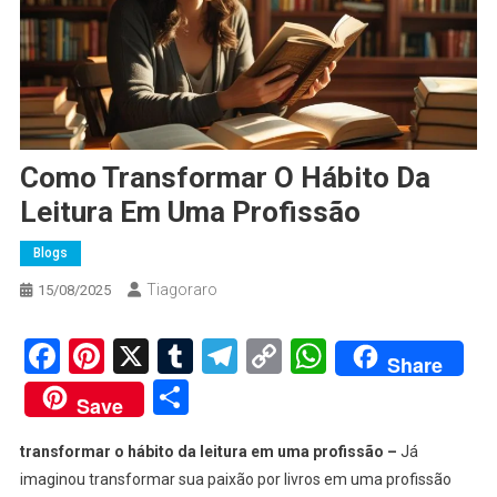
Como Transformar O Hábito Da
Leitura Em Uma Profissão
Blogs
Tiagoraro
15/08/2025
Facebook
Pinterest
X
Tumblr
Telegram
Copy
WhatsApp
Share
Link
Share
Save
transformar o hábito da leitura em uma profissão –
Já
imaginou transformar sua paixão por livros em uma profissão