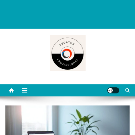
Redator Profissional é um blog criado para ajudar quem deseja viver
de escrita. Aqui você encontra dicas práticas, orientações
completas e conteúdos úteis para começar, evoluir e se destacar
como redator freelancer no mercado digital.