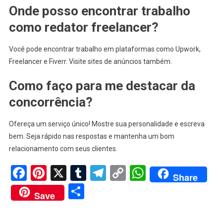
Onde posso encontrar trabalho
como redator freelancer?
Você pode encontrar trabalho em plataformas como Upwork,
Freelancer e Fiverr. Visite sites de anúncios também.
Como faço para me destacar da
concorrência?
Ofereça um serviço único! Mostre sua personalidade e escreva
bem. Seja rápido nas respostas e mantenha um bom
relacionamento com seus clientes.
Facebook
Pinterest
X
Tumblr
Telegram
Copy
WhatsApp
Share
Link
Share
Save