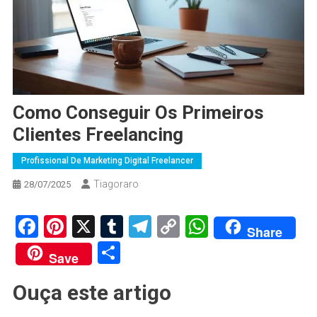
Como Conseguir Os Primeiros
Clientes Freelancing
Profissional De Marketing Digital Freelancer
Tiagoraro
28/07/2025
Facebook
Pinterest
X
Tumblr
Telegram
Copy
WhatsApp
Share
Link
Share
Save
Ouça este artigo