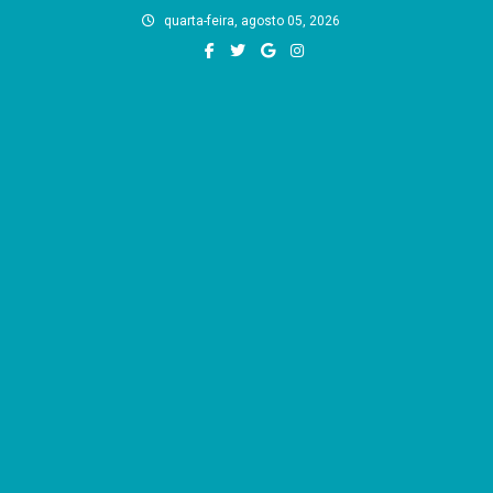
Skip
quarta-feira, agosto 05, 2026
to
content