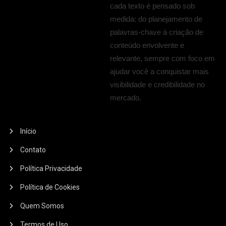
cada texto é pensado sob
medida: do planejamento de
palavras-chave à criação de
conteúdo envolvente e
relevante, sempre com foco em
ajudar você a conquistar mais
visibilidade e credibilidade no
mercado.
Início
Contato
Política Privacidade
Política de Cookies
Quem Somos
Termos de Uso