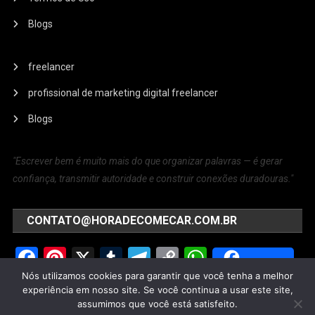
Blogs
freelancer
profissional de marketing digital freelancer
Blogs
"Escrever bem é muito mais do que organizar palavras — é gerar
confiança, transmitir autoridade e construir conexões duradouras."
CONTATO@HORADECOMECAR.COM.BR
Facebook
Pinterest
X
Tumblr
Telegram
Copy
WhatsApp
Share
Link
Nós utilizamos cookies para garantir que você tenha a melhor
Share
Save
experiência em nosso site. Se você continua a usar este site,
assumimos que você está satisfeito.