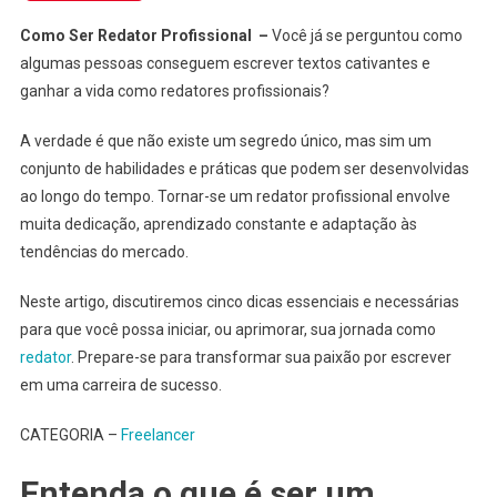
–
5
Como Ser Redator Profissional –
Você já se perguntou como
Dicas
algumas pessoas conseguem escrever textos cativantes e
Essenciais
ganhar a vida como redatores profissionais?
E
Necessárias
A verdade é que não existe um segredo único, mas sim um
Para
conjunto de habilidades e práticas que podem ser desenvolvidas
Transformar
ao longo do tempo. Tornar-se um redator profissional envolve
Sua
muita dedicação, aprendizado constante e adaptação às
Carreira
tendências do mercado.
Neste artigo, discutiremos cinco dicas essenciais e necessárias
para que você possa iniciar, ou aprimorar, sua jornada como
redator
. Prepare-se para transformar sua paixão por escrever
em uma carreira de sucesso.
CATEGORIA –
Freelancer
Entenda o que é ser um