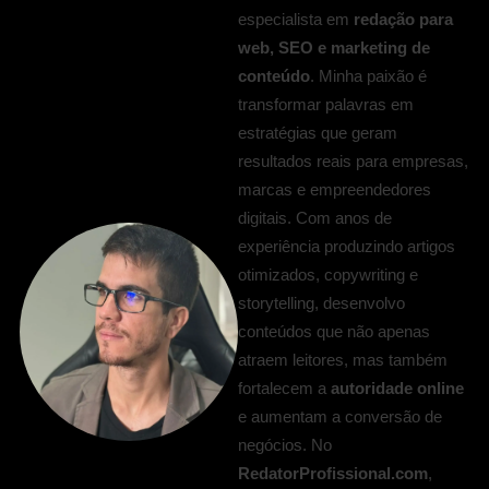
especialista em
redação para
web, SEO e marketing de
conteúdo
. Minha paixão é
transformar palavras em
estratégias que geram
resultados reais para empresas,
marcas e empreendedores
digitais. Com anos de
experiência produzindo artigos
otimizados, copywriting e
storytelling, desenvolvo
conteúdos que não apenas
atraem leitores, mas também
fortalecem a
autoridade online
e aumentam a conversão de
negócios. No
RedatorProfissional.com
,