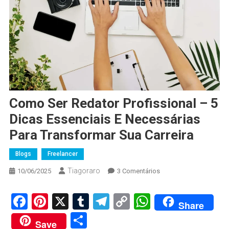
Como Ser Redator Profissional – 5
Dicas Essenciais E Necessárias
Para Transformar Sua Carreira
Blogs
Freelancer
Tiagoraro
Em
10/06/2025
3 Comentários
Como
Ser
Facebook
Pinterest
X
Tumblr
Telegram
Copy
WhatsApp
Share
Redator
Link
Share
Profissional
Save