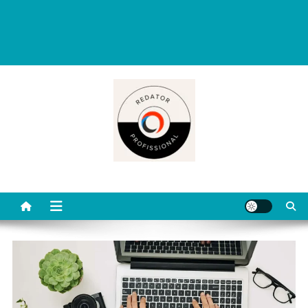
Redator Profissional é um blog criado para ajudar quem deseja viver
de escrita. Aqui você encontra dicas práticas, orientações
completas e conteúdos úteis para começar, evoluir e se destacar
como redator freelancer no mercado digital.