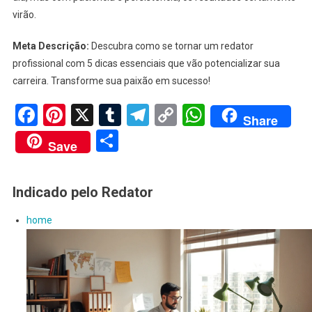
virão.
Meta Descrição:
Descubra como se tornar um redator
profissional com 5 dicas essenciais que vão potencializar sua
carreira. Transforme sua paixão em sucesso!
Facebook
Pinterest
X
Tumblr
Telegram
Copy
WhatsApp
Share
Link
Share
Save
Indicado pelo Redator
home